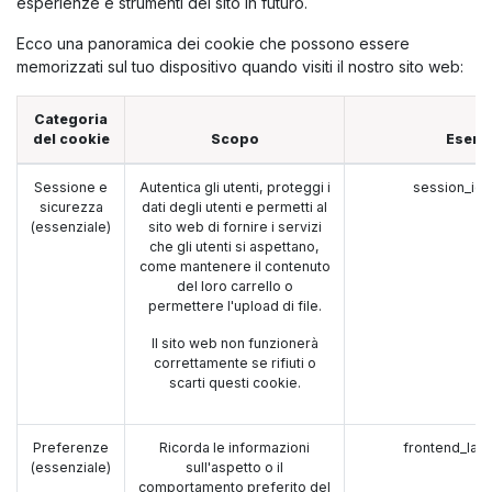
esperienze e strumenti del sito in futuro.
Ecco una panoramica dei cookie che possono essere
memorizzati sul tuo dispositivo quando visiti il nostro sito web:
Categoria
del cookie
Scopo
Esemp
Sessione e
Autentica gli utenti, proteggi i
session_id 
sicurezza
dati degli utenti e permetti al
(essenziale)
sito web di fornire i servizi
che gli utenti si aspettano,
come mantenere il contenuto
del loro carrello o
permettere l'upload di file.
Il sito web non funzionerà
correttamente se rifiuti o
scarti questi cookie.
Preferenze
Ricorda le informazioni
frontend_lan
(essenziale)
sull'aspetto o il
comportamento preferito del