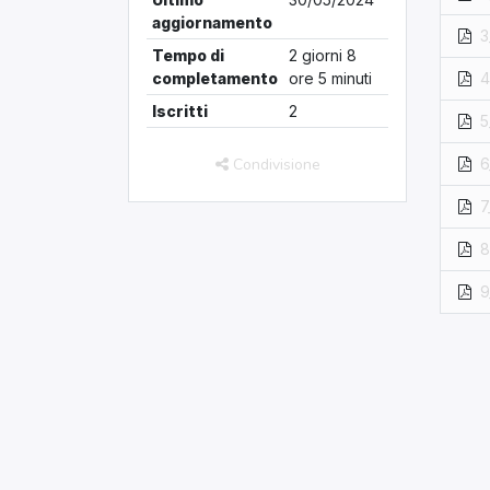
aggiornamento
3
Tempo di
2 giorni 8
completamento
ore 5 minuti
4
Iscritti
2
5
Condivisione
6
7
8
9