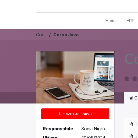
Home
ERP
Corsi
Corso Java
C
C
Iscriviti al corso
1
Responsabile
Sonia Nigro
2
Ultimo
30/05/2024