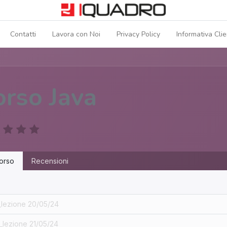
Contatti
Lavora con Noi
Privacy Policy
Informativa Clie
orso Java
orso
Recensioni
_lezione 20/05/24
_lezione 21/05/24