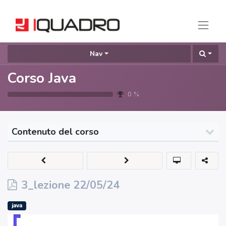
Nav
Corso Java
0
%
Contenuto del corso
3_lezione 22/05/24
java