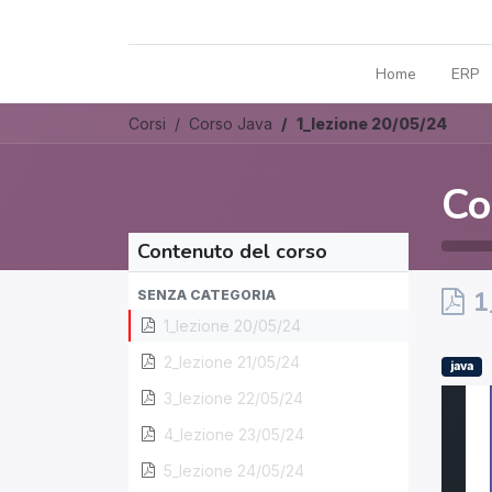
Home
ERP
Corsi
Corso Java
1_lezione 20/05/24
Co
Contenuto del corso
1
SENZA CATEGORIA
1_lezione 20/05/24
2_lezione 21/05/24
java
3_lezione 22/05/24
4_lezione 23/05/24
5_lezione 24/05/24